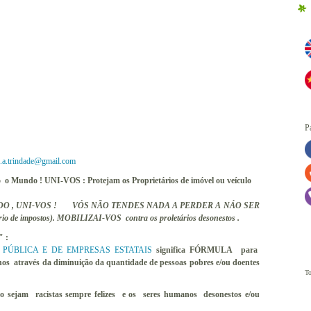
P
a.trindade@gmail.com
do o Mundo ! UNI-VOS : Protejam os Proprietários de imóvel ou veículo
O , UNI-VOS ! VÓS NÃO TENDES NADA A PERDER A
NÁO SER
 de impostos).
MOBILIZAI-VOS contra os proletários desonestos .
" :
ÚBLICA E DE EMPRESAS ESTATAIS
significa FÓRMULA para
nos através da diminuição da quantidade de pessoas pobres e/ou doentes
To
ão sejam racistas sempre felizes e os seres humanos desonestos e/ou