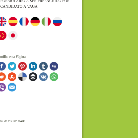
FORMULARIO A SER PREENCHIDO POR
CANDIDATO A VAGA
artilhe esta Página
tal de visitas:
86491