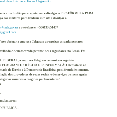
as-do-brasil
do que voltar ao Afeganistão.
a Rússia e do Sudão para apoiarem e divulgar a PEC-FÔRMULA PARA
 militares para traduzir este site e divulgar a
br@mfa.gov.ua
e o telefone é: +556133651457
r@gmail.com
por obrigar a empresa Telegram a respeitar os parlamentares
umilhada e desmascarada perante seus seguidores no Brasil. Foi
FEDERAL, a empresa Telegram comunica o seguinte:
erizou FLAGRANTE e ILÍCITA DESINFORMAÇÃO atentatória ao
stado de Direito e à Democracia Brasileira, pois, fraudulentamente,
ulação dos provedores de redes sociais e de serviços de mensageria
nstigar os usuários à coagir os parlamentares”.
x
a
 implantarem
 PUBLICA -