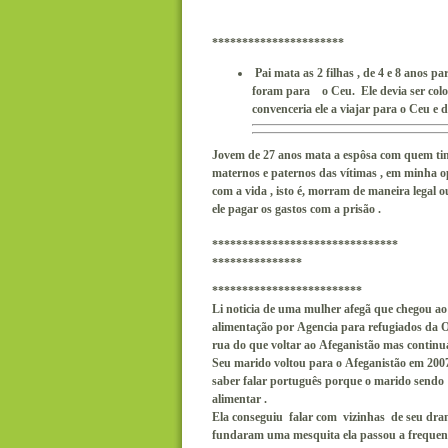
**********************
Pai mata as 2 filhas , de 4 e 8 anos pa
foram para o Ceu. Ele devia ser col
convenceria ele a viajar para o Ceu e
Jovem de 27 anos mata a espôsa com quem tinha
maternos e paternos das vítimas , em minha o
com a vida , isto é, morram de maneira legal
ele pagar os gastos com a prisão .
*******************************
***************
*************************
Li noticia de uma mulher afegã que chegou a
alimentação por Agencia para refugiados da O
rua do que voltar ao Afeganistão mas continu
Seu marido voltou para o Afeganistão em 2007
saber falar português porque o marido sendo
alimentar .
Ela conseguiu falar com vizinhas de seu drama
fundaram uma mesquita ela passou a frequent