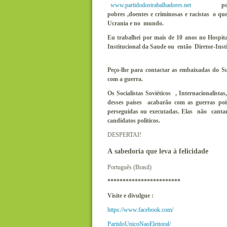
www.partidodostrabalhadores.net
porque ele
pobres ,doentes e criminosas e racistas o 
Ucrania e no mundo.
Eu trabalhei por mais de 10 anos no Hospit
Institucional da Saude ou então Diretor-Insti
Peço-lhe para contactar as embaixadas do 
com a guerra.
Os Socialistas Soviéticos , Internacionalista
desses países acabarão com as guerras p
perseguidas ou executadas. Elas não can
candidatos políticos.
DESPERTAI!
A sabedoria que leva à felicidade
Português (Brasil)
************************
Visite e divulgue :
https://www.facebook.com/
PartidoUnicoNaoEleitoral/