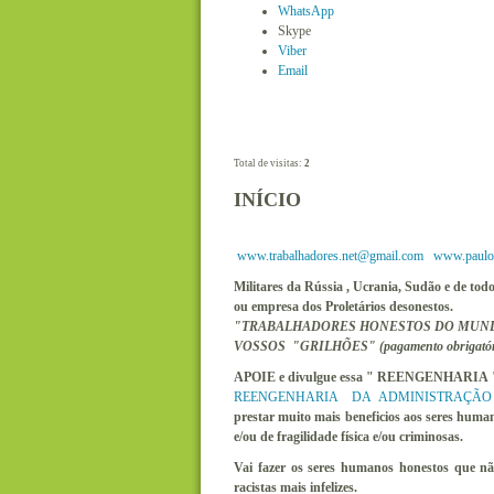
WhatsApp
Skype
Viber
Email
Total de visitas:
2
INÍCIO
www.trabalhadores.net@gmail.com
www.paulo.
Militares da Rússia , Ucrania, Sudão e de to
ou empresa dos Proletários desonestos.
"TRABALHADORES HONESTOS DO MUND
VOSSOS "GRILHÕES" (pagamento obrigatório
APOIE e divulgue essa " REENGENHARIA 
REENGENHARIA DA ADMINISTRAÇÃO P
prestar muito mais beneficios aos seres huma
e/ou de fragilidade física e/ou criminosas.
Vai fazer os seres humanos honestos que n
racistas mais infelizes.