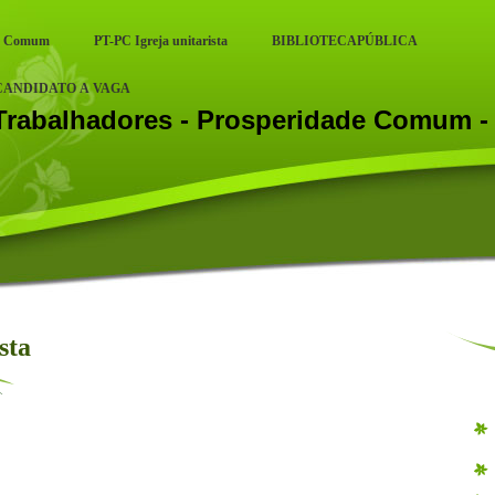
de Comum
PT-PC Igreja unitarista
BIBLIOTECAPÚBLICA
CANDIDATO A VAGA
Trabalhadores - Prosperidade Comum 
sta