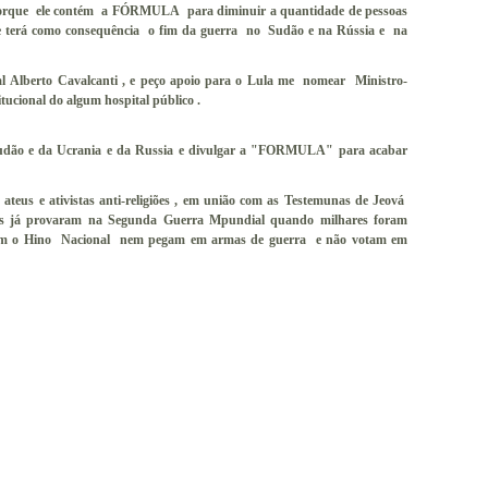
 contém a FÓRMULA para diminuir a quantidade de pessoas
que terá como consequência o fim da guerra no Sudão e na Rússia e na
al Alberto Cavalcanti , e peço apoio para o Lula me nomear Ministro-
tucional do algum hospital público .
Sudão e da Ucrania e da Russia e divulgar a "FORMULA" para acabar
s, ateus e ativistas anti-religiões , em união com as Testemunas de Jeová
ois já provaram na Segunda Guerra Mpundial quando milhares foram
tam o Hino Nacional nem pegam em armas de guerra e não votam em