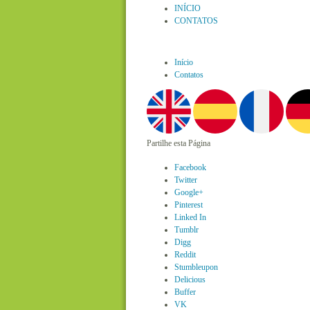
INÍCIO
CONTATOS
Início
Contatos
Partilhe esta Página
Facebook
Twitter
Google+
Pinterest
Linked In
Tumblr
Digg
Reddit
Stumbleupon
Delicious
Buffer
VK