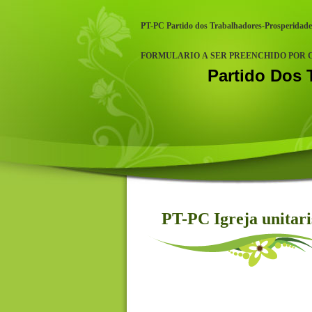
PT-PC Partido dos Trabalhadores-Prosperida
FORMULARIO A SER PREENCHIDO POR 
Partido Dos 
PT-PC Igreja unitarista
PT-PC Igreja unitari