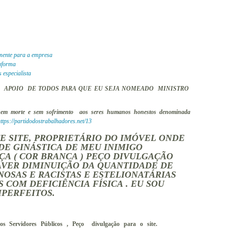
amente para a empresa
taforma
 especialista
ÇO APOIO DE TODOS PARA QUE EU SEJA NOMEADO MINISTRO
m morte e sem sofrimento aos seres humanos honestos denominada
ttps://partidodostrabalhadores.net/13
TE SITE, PROPRIETÁRIO DO IMÓVEL ONDE
DE GINÁSTICA DE MEU INIMIGO
A ( COR BRANCA ) PEÇO DIVULGAÇÃO
AVER DIMINUIÇÃO DA QUANTIDADE DE
NOSAS E RACISTAS E ESTELIONATÁRIAS
 COM DEFICIÊNCIA FÍSICA . EU SOU
MPERFEITOS.
ato dos Servidores Públicos , Peço divulgação para o site.