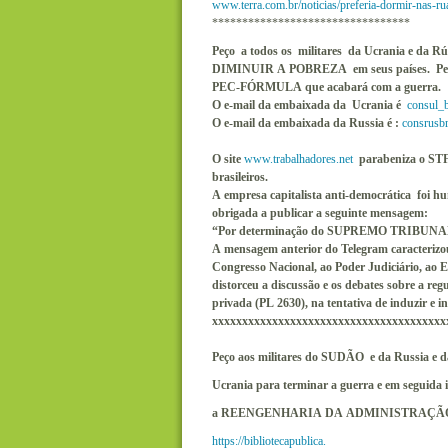
www.terra.com.br/noticias/preferia-dormir-nas-ru
*********************************
Peço a todos os militares da Ucrania e d
DIMINUIR A POBREZA em seus países. Peço aos
PEC-FÓRMULA que acabará com a guerra.
O e-mail da embaixada da Ucrania é
consul_
O e-mail da embaixada da Russia é :
consrusb
O site
www.trabalhadores.net
parabeniza o STF 
brasileiros.
A empresa capitalista anti-democrática foi h
obrigada a publicar a seguinte mensagem:
“Por determinação do SUPREMO TRIBUNAL 
A mensagem anterior do Telegram caract
Congresso Nacional, ao Poder Judiciário, ao E
distorceu a discussão e os debates sobre a reg
privada (PL 2630), na tentativa de induzir e i
xxxxxxxxxxxxxxxxxxxxxxxxxxxxxxxxxxxxxxx
Peço aos militares do SUDÃO e da Russia e d
Ucrania
para terminar a guerra e em seguida
a REENGENHARIA DA ADMINISTRAÇÃO
https://bibliotecapublica.