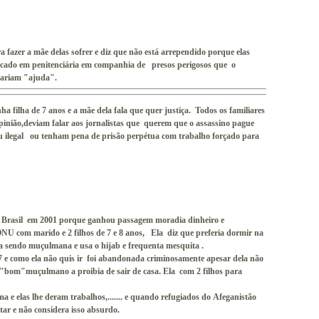
ra fazer a mãe delas sofrer e diz que não está arrependido porque elas
ocado em penitenciária em companhia de presos perigosos que o
 dariam "ajuda".
 filha de 7 anos e a mãe dela fala que quer justiça. Todos os familiares
pinião,deviam falar aos jornalistas que querem que o assassino pague
 ou ilegal ou tenham pena de prisão perpétua com trabalho forçado para
o Brasil em 2001 porque ganhou passagem moradia dinheiro e
NU com marido e 2 filhos de 7 e 8 anos, Ela diz que preferia dormir na
a sendo muçulmana e usa o hijab e frequenta mesquita .
 e como ela não quis ir foi abandonada criminosamente apesar dela não
 "bom"muçulmano a proibia de sair de casa. Ela com 2 filhos para
 e elas lhe deram trabalhos,....... e quando refugiados do Afeganistão
ar e não considera isso absurdo.