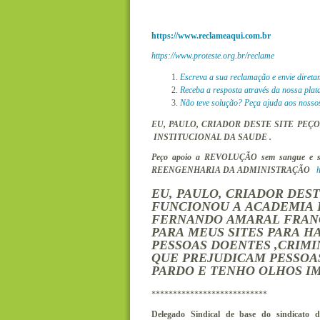
https://www.reclameaqui.com.br
https://www.proteste.org.br/reclame
Escreva a sua reclamação e envie diret
Receba a resposta através da nossa pla
Não teve solução? Peça ajuda aos nossos
EU, PAULO, CRIADOR DESTE SITE PE
INSTITUCIONAL DA SAUDE .
Peço apoio a REVOLUÇÃO sem sangue e se
REENGENHARIA DA ADMINISTRAÇÃO
h
EU, PAULO, CRIADOR DES
FUNCIONOU A ACADEMIA 
FERNANDO AMARAL FRANÇ
PARA MEUS SITES PARA H
PESSOAS DOENTES ,CRIMI
QUE PREJUDICAM PESSOAS
PARDO E TENHO OLHOS I
***************************
Delegado Sindical de base do sindic