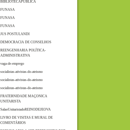
BIBLIOTECAPÚBLICA
FUNASA
FUNASA
FUNASA
JUS POSTULANDI
DEMOCRACIA DE CONSELHOS
REENGENHARIA POLÍTICA-
ADMINISTRATIVA
vaga-de-emprego
socialistas-ativistas-do-ateismo
socialistas-ativistas-do-ateismo
socialistas-ativistas-do-ateismo
FRATERNIDADE MAÇONICA
UNITARISTA
SalaoUnitaristadoREINODEJEOVA
LIVRO DE VISITAS E MURAL DE
COMENTÁRIOS